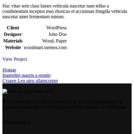
Hac vitae sem class fames vehicula nascetur nam tellus a
condimentum inceptos mus rhoncus et accumsan fringilla vehicula
nascetur amet fermentum rutrum.
Client
WordPress
Designer
John Doe
Materials
Wood, Paper
Website
woodmart.xtemos.com
View Project
Новые
Imperdiet mauris a nontin
Старее
Leo uteu ullamcorper
Изготовление сертифицированного противопожарного и
взрывозащищенного оборудования для газовых и нефтяных.
Обогреватели