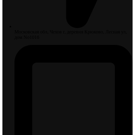
Московская обл, Чехов г, деревня Крюково, Лесная ул,
дом No101б