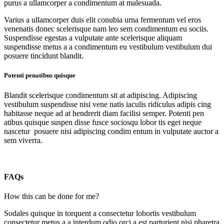
purus a ullamcorper a condimentum at malesuada.
Varius a ullamcorper duis elit conubia urna fermentum vel eros
venenatis donec scelerisque nam leo sem condimentum eu sociis.
Suspendisse egestas a vulputate ante scelerisque aliquam
suspendisse metus a a condimentum eu vestibulum vestibulum dui
posuere tincidunt blandit.
Potenti penatibus quisque
Blandit scelerisque condimentum sit at adipiscing. Adipiscing
vestibulum suspendisse nisi vene natis iaculis ridiculus adipis cing
habitasse neque ad at hendrerit diam facilisi semper. Potenti pen
atibus quisque suspen disse fusce sociosqu lobor tis eget neque
nascetur posuere nisi adipiscing condim entum in vulputate auctor a
sem viverra.
FAQs
How this can be done for me?
Sodales quisque in torquent a consectetur lobortis vestibulum
consectetur metus a a interdum odio orci a est parturient nisi pharetra