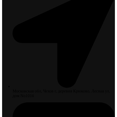
Московская обл, Чехов г, деревня Крюково, Лесная ул,
дом No101б