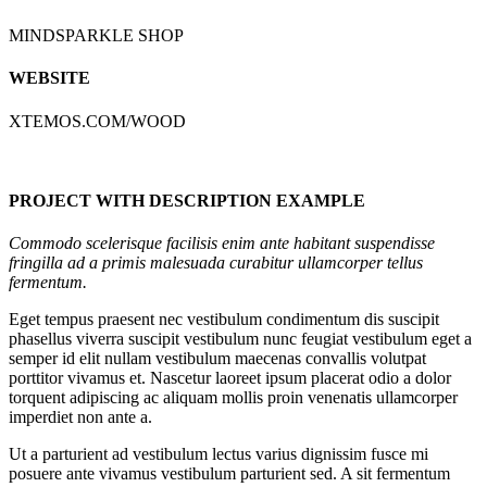
MINDSPARKLE SHOP
WEBSITE
XTEMOS.COM/WOOD
PROJECT WITH DESCRIPTION EXAMPLE
Commodo scelerisque facilisis enim ante habitant suspendisse
fringilla ad a primis malesuada curabitur ullamcorper tellus
fermentum.
Eget tempus praesent nec vestibulum condimentum dis suscipit
phasellus viverra suscipit vestibulum nunc feugiat vestibulum eget a
semper id elit nullam vestibulum maecenas convallis volutpat
porttitor vivamus et. Nascetur laoreet ipsum placerat odio a dolor
torquent adipiscing ac aliquam mollis proin venenatis ullamcorper
imperdiet non ante a.
Ut a parturient ad vestibulum lectus varius dignissim fusce mi
posuere ante vivamus vestibulum parturient sed. A sit fermentum