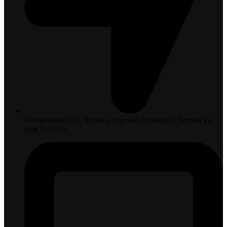
Московская обл, Чехов г, деревня Крюково, Лесная ул,
дом No101б