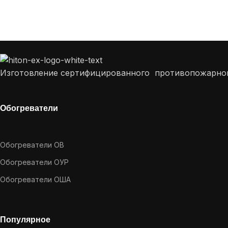
Furniture
A lacus bibendum pulvinar
Изготовление сертифицированного противопожарного
Обогреватели
Обогреватели ОВ
Обогреватели ОУР
Обогреватели ОША
Популярное